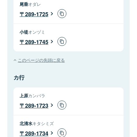
尾垂
オダレ
289-1725
小堤
オンヅミ
289-1745
このページの先頭に戻る
カ行
上原
カンバラ
289-1723
北清水
キタシミズ
289-1734