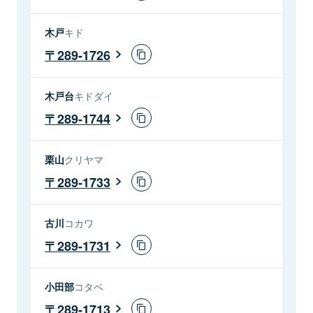
木戸
キド
289-1726
木戸台
キドダイ
289-1744
栗山
クリヤマ
289-1733
古川
コカワ
289-1731
小田部
コタベ
289-1713