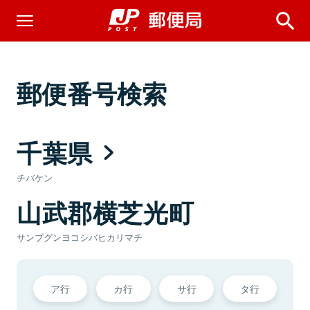
郵便番号検索
千葉県
チバケン
山武郡横芝光町
サンブグンヨコシバヒカリマチ
ア行
カ行
サ行
タ行