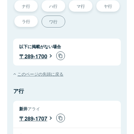
ナ行
ハ行
マ行
ヤ行
ラ行
ワ行
以下に掲載がない場合
289-1700
このページの先頭に戻る
ア行
新井
アライ
289-1707