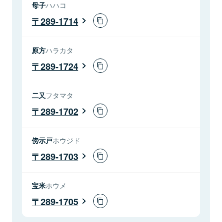
母子
ハハコ
289-1714
原方
ハラカタ
289-1724
二又
フタマタ
289-1702
傍示戸
ホウジド
289-1703
宝米
ホウメ
289-1705