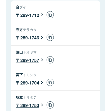
台
ダイ
289-1712
寺方
テラカタ
289-1746
遠山
トオヤマ
289-1757
富下
トミシタ
289-1704
取立
トリタテ
289-1753