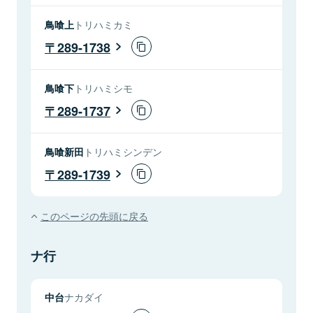
鳥喰上
トリハミカミ
289-1738
鳥喰下
トリハミシモ
289-1737
鳥喰新田
トリハミシンデン
289-1739
このページの先頭に戻る
ナ行
中台
ナカダイ