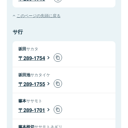
このページの先頭に戻る
サ行
坂田
サカタ
289-1754
坂田池
サカタイケ
289-1755
篠本
ササモト
289-1701
篠本根切
ササモトネギリ