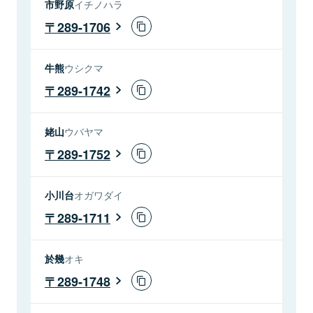
市野原
イチノハラ
289-1706
牛熊
ウシクマ
289-1742
姥山
ウバヤマ
289-1752
小川台
オガワダイ
289-1711
於幾
オキ
289-1748