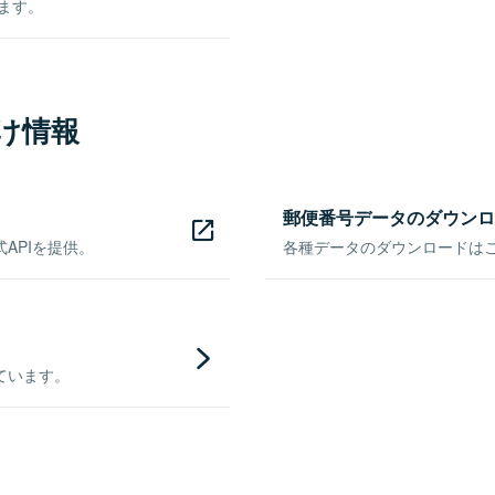
きます。
け情報
郵便番号データのダウンロ
APIを提供。
各種データのダウンロードはこち
ています。