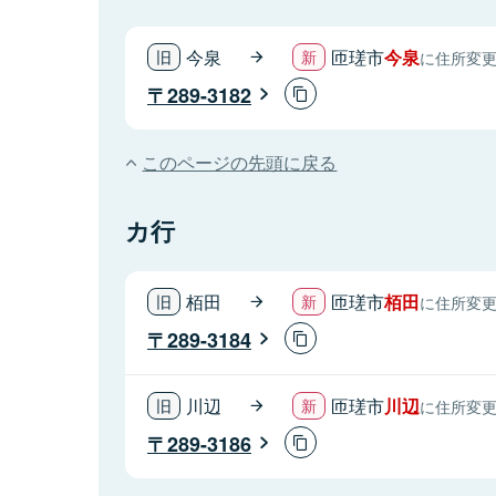
今泉
匝瑳市
今泉
に住所変
289-3182
このページの先頭に戻る
カ行
栢田
匝瑳市
栢田
に住所変
289-3184
川辺
匝瑳市
川辺
に住所変
289-3186