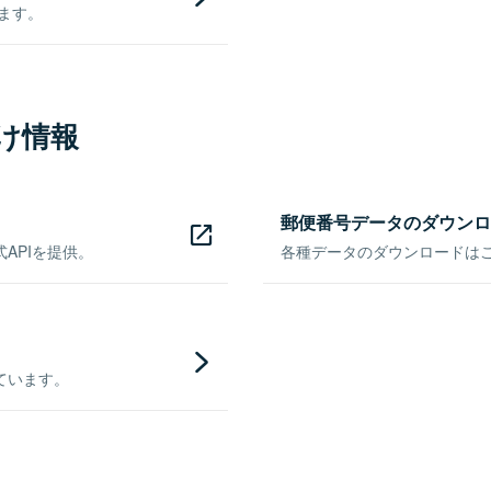
きます。
け情報
郵便番号データのダウンロ
APIを提供。
各種データのダウンロードはこち
ています。