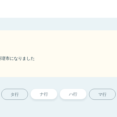
ら匝瑳市になりました
ナ行
ハ行
タ行
マ行