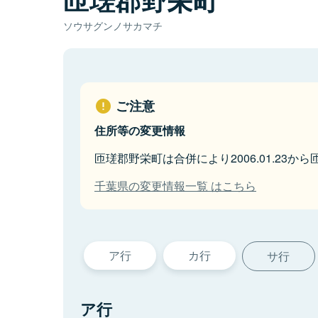
ソウサグンノサカマチ
ご注意
住所等の変更情報
匝瑳郡野栄町は合併により2006.01.23か
千葉県の変更情報一覧 はこちら
ア行
カ行
サ行
ア行