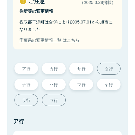
ご注意
（2025.3.28掲載）
住所等の変更情報
香取郡干潟町は合併により2005.07.01から旭市に
なりました
千葉県の変更情報一覧 はこちら
ア行
カ行
サ行
タ行
ナ行
ハ行
マ行
ヤ行
ラ行
ワ行
ア行