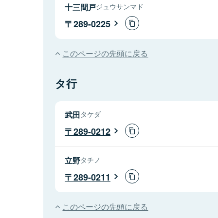
十三間戸
ジュウサンマド
289-0225
このページの先頭に戻る
タ行
武田
タケダ
289-0212
立野
タチノ
289-0211
このページの先頭に戻る