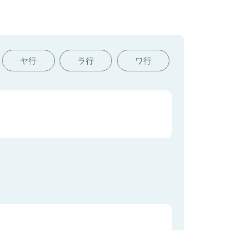
ヤ行
ラ行
ワ行