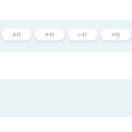
タ行
ナ行
ハ行
マ行