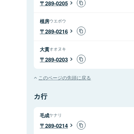
289-0205
植房
ウエボウ
289-0216
大貫
オオヌキ
289-0203
このページの先頭に戻る
カ行
毛成
ケナリ
289-0214