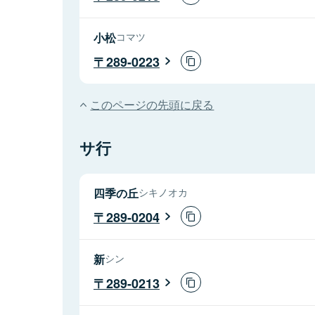
小松
コマツ
289-0223
このページの先頭に戻る
サ行
四季の丘
シキノオカ
289-0204
新
シン
289-0213