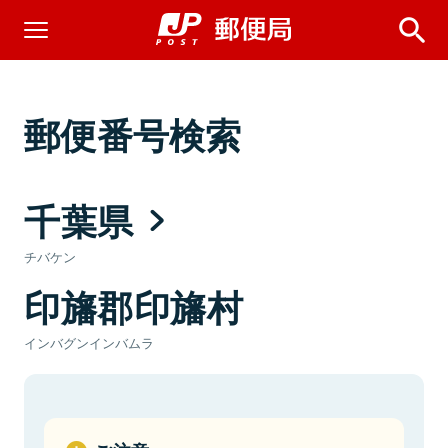
郵便番号検索
千葉県
チバケン
印旛郡印旛村
インバグンインバムラ