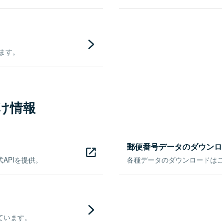
きます。
け情報
郵便番号データのダウンロ
APIを提供。
各種データのダウンロードはこち
ています。