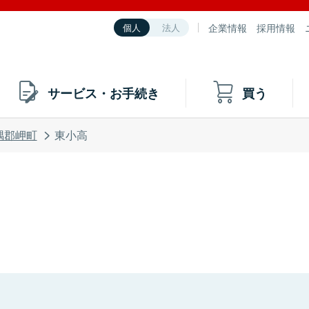
企業情報
採用情報
個人
法人
サービス・お手続き
買う
隅郡岬町
東小高