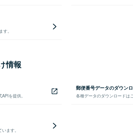
きます。
け情報
郵便番号データのダウンロ
APIを提供。
各種データのダウンロードはこち
ています。