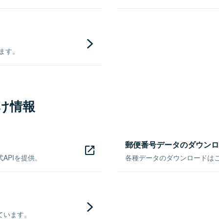
きます。
け情報
郵便番号データのダウンロ
APIを提供。
各種データのダウンロードはこち
ています。