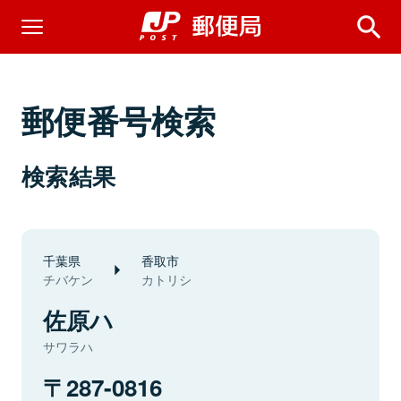
郵便番号検索
検索結果
千葉県
香取市
チバケン
カトリシ
佐原ハ
サワラハ
287-0816