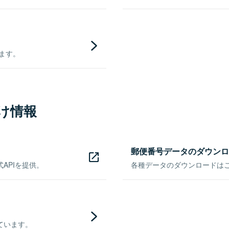
きます。
け情報
郵便番号データのダウンロ
APIを提供。
各種データのダウンロードはこち
ています。