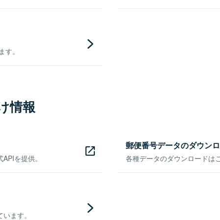
きます。
け情報
郵便番号データのダウンロ
APIを提供。
各種データのダウンロードはこち
ています。