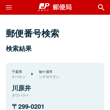
郵便番号検索
検索結果
千葉県
袖ケ浦市
チバケン
ソデガウラシ
川原井
カワハライ
299-0201