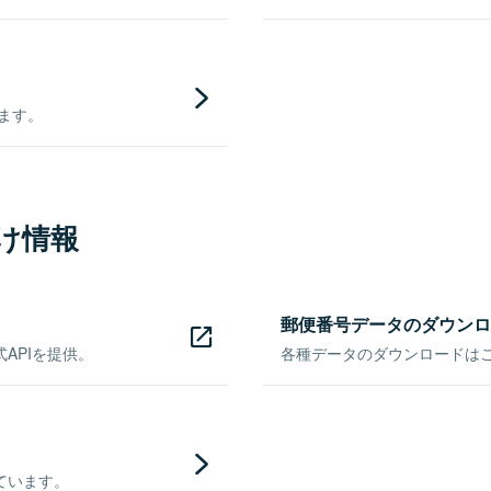
きます。
け情報
郵便番号データのダウンロ
APIを提供。
各種データのダウンロードはこち
ています。