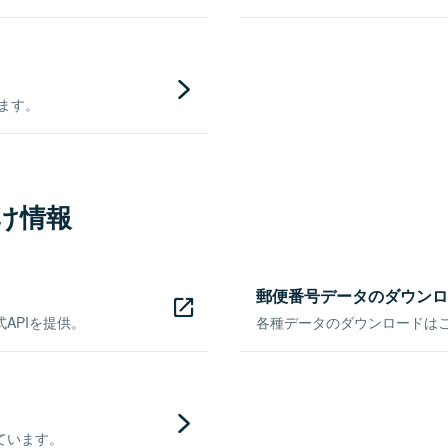
きます。
け情報
郵便番号データのダウンロ
APIを提供。
各種データのダウンロードはこち
ています。