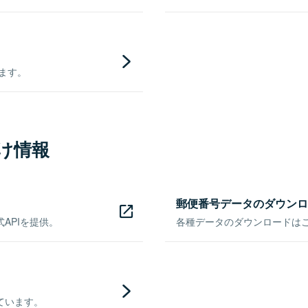
きます。
け情報
郵便番号データのダウンロ
APIを提供。
各種データのダウンロードはこち
ています。