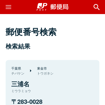
郵便番号検索
検索結果
千葉県
東金市
チバケン
トウガネシ
三浦名
ミウラミョウ
283-0028