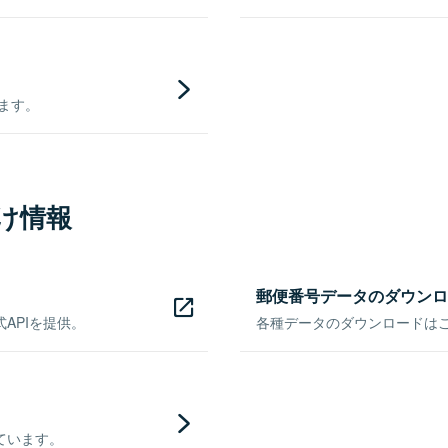
きます。
け情報
郵便番号データのダウンロ
APIを提供。
各種データのダウンロードはこち
ています。