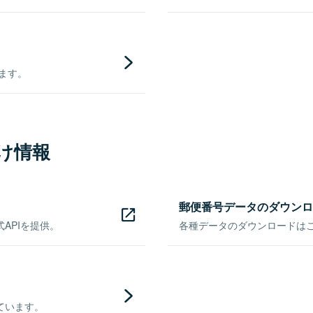
きます。
け情報
郵便番号データのダウンロ
APIを提供。
各種データのダウンロードはこち
ています。