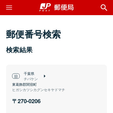
郵便番号検索
検索結果
千葉県
チバケン
東葛飾郡関宿町
ヒガシカツシカグンセキヤドマチ
270-0206