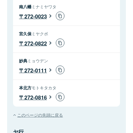
南八幡
ミナミヤワタ
272-0023
宮久保
ミヤクボ
272-0822
妙典
ミョウデン
272-0111
本北方
モトキタカタ
272-0816
このページの先頭に戻る
ヤ行