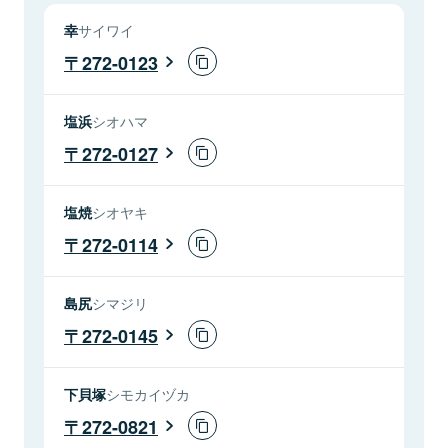
幸
サイワイ
272-0123
塩浜
シオハマ
272-0127
塩焼
シオヤキ
272-0114
島尻
シマジリ
272-0145
下貝塚
シモカイヅカ
272-0821