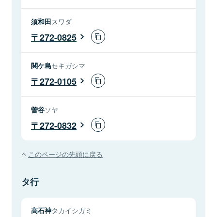
須和田
スワダ
272-0825
関ケ島
セキガシマ
272-0105
曽谷
ソヤ
272-0832
このページの先頭に戻る
タ行
高石神
タカイシガミ