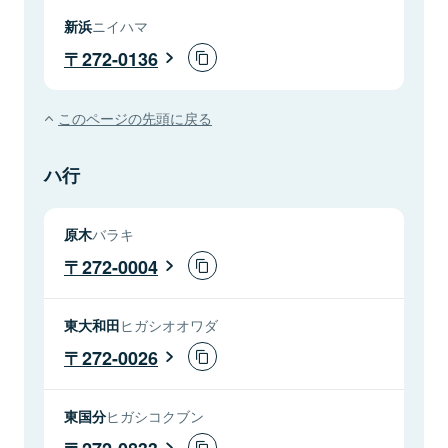
新浜
ニイハマ
272-0136
このページの先頭に戻る
ハ行
原木
バラキ
272-0004
東大和田
ヒガシオオワダ
272-0026
東国分
ヒガシコクブン