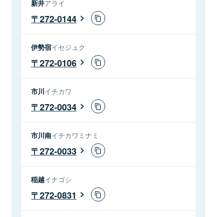
新井
アライ
272-0144
伊勢宿
イセジュク
272-0106
市川
イチカワ
272-0034
市川南
イチカワミナミ
272-0033
稲越
イナゴシ
272-0831