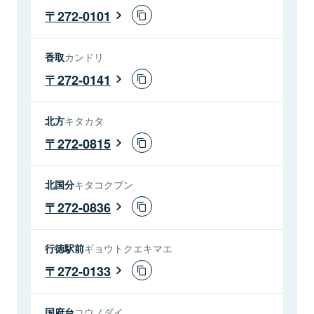
272-0101
香取
カンドリ
272-0141
北方
キタカタ
272-0815
北国分
キタコクブン
272-0836
行徳駅前
ギョウトクエキマエ
272-0133
国府台
コウノダイ