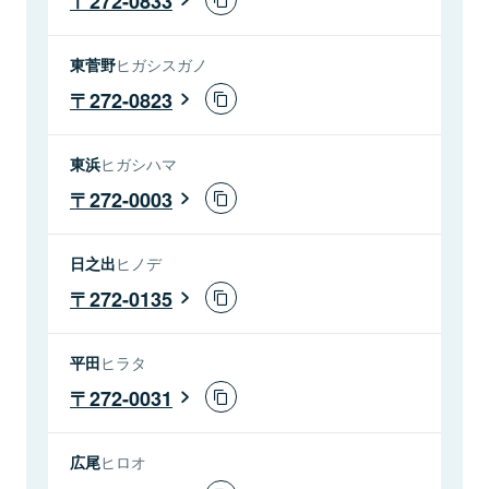
272-0833
東菅野
ヒガシスガノ
272-0823
東浜
ヒガシハマ
272-0003
日之出
ヒノデ
272-0135
平田
ヒラタ
272-0031
広尾
ヒロオ