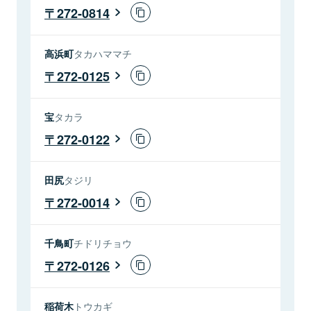
272-0814
高浜町
タカハママチ
272-0125
宝
タカラ
272-0122
田尻
タジリ
272-0014
千鳥町
チドリチョウ
272-0126
稲荷木
トウカギ