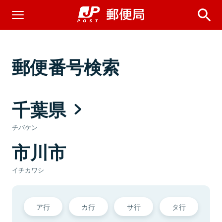
郵便番号検索
千葉県
チバケン
市川市
イチカワシ
ア行
カ行
サ行
タ行