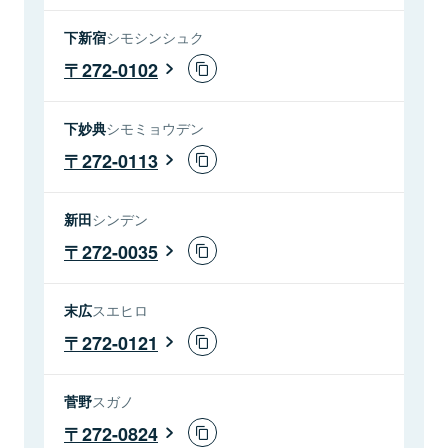
下新宿
シモシンシュク
272-0102
下妙典
シモミョウデン
272-0113
新田
シンデン
272-0035
末広
スエヒロ
272-0121
菅野
スガノ
272-0824