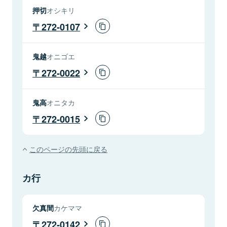
押切
オシキリ
272-0107
鬼越
オニゴエ
272-0022
鬼高
オニタカ
272-0015
このページの先頭に戻る
カ行
欠真間
カケママ
272-0142