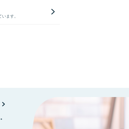
ています。
に。