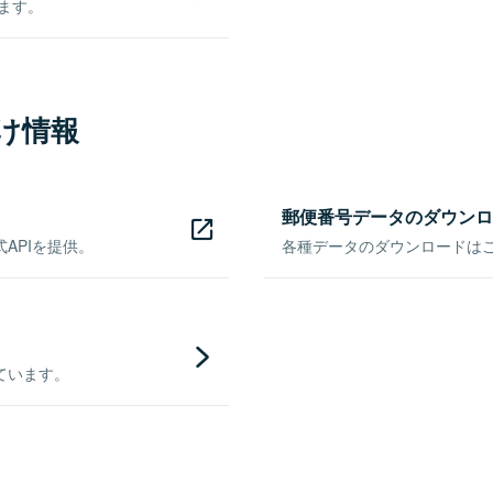
きます。
け情報
郵便番号データのダウンロ
APIを提供。
各種データのダウンロードはこち
ています。