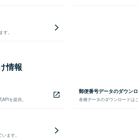
きます。
け情報
郵便番号データのダウンロ
APIを提供。
各種データのダウンロードはこち
ています。