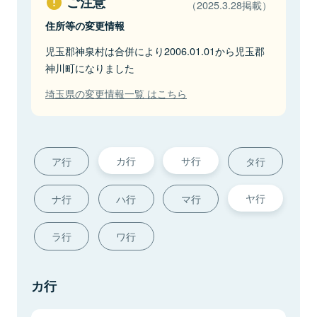
ご注意
（2025.3.28掲載）
住所等の変更情報
児玉郡神泉村は合併により2006.01.01から児玉郡
神川町になりました
埼玉県の変更情報一覧 はこちら
カ行
サ行
ア行
タ行
ヤ行
ナ行
ハ行
マ行
ラ行
ワ行
カ行