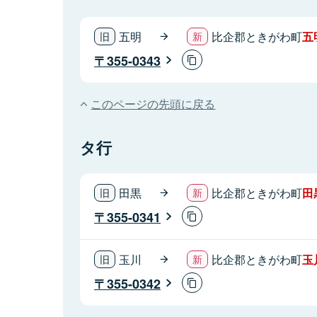
五明
比企郡ときがわ町
五
355-0343
このページの先頭に戻る
タ行
田黒
比企郡ときがわ町
田
355-0341
玉川
比企郡ときがわ町
玉
355-0342