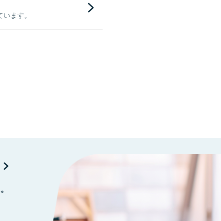
ています。
に。