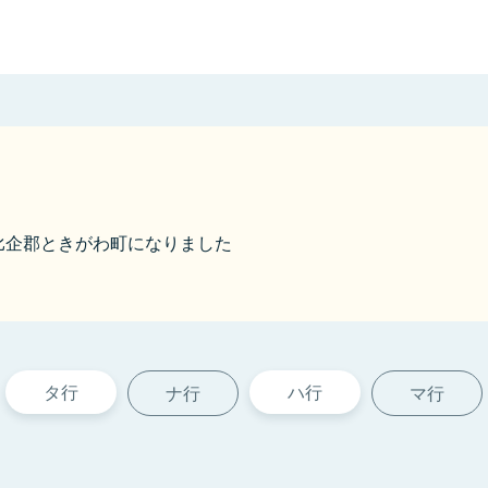
から比企郡ときがわ町になりました
タ行
ハ行
ナ行
マ行