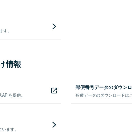
きます。
け情報
郵便番号データのダウンロ
APIを提供。
各種データのダウンロードはこち
ています。