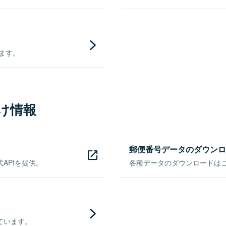
きます。
け情報
郵便番号データのダウンロ
APIを提供。
各種データのダウンロードはこち
ています。