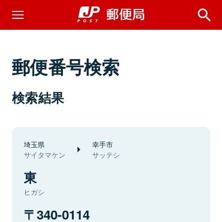
郵便番号検索
検索結果
埼玉県
幸手市
サイタマケン
サッテシ
東
ヒガシ
340-0114