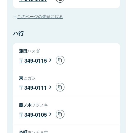
このページの先頭に戻る
ハ行
蓮田
ハスダ
349-0115
東
ヒガシ
349-0111
藤ノ木
フジノキ
349-0105
本町
ホンチョウ