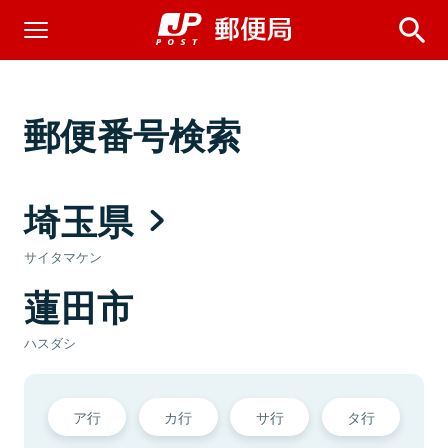
郵便番号検索
埼玉県
サイタマケン
蓮田市
ハスダシ
ア行
カ行
サ行
タ行