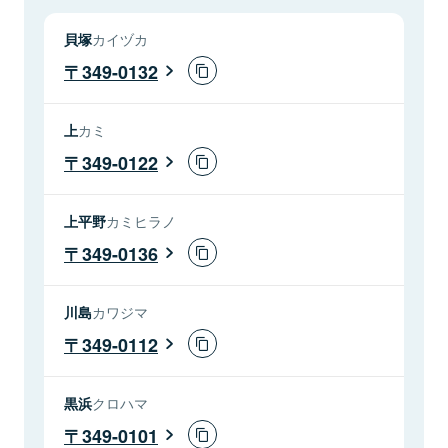
貝塚
カイヅカ
349-0132
上
カミ
349-0122
上平野
カミヒラノ
349-0136
川島
カワジマ
349-0112
黒浜
クロハマ
349-0101