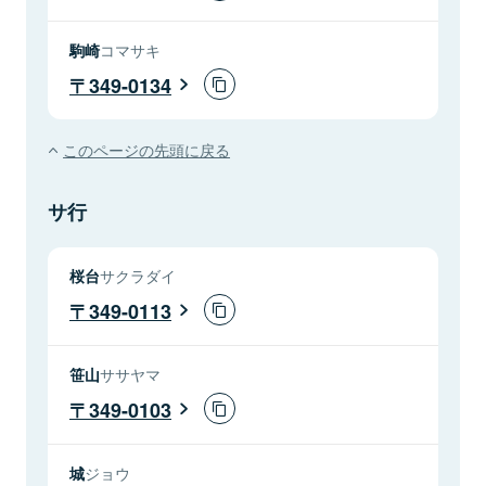
駒崎
コマサキ
349-0134
このページの先頭に戻る
サ行
桜台
サクラダイ
349-0113
笹山
ササヤマ
349-0103
城
ジョウ