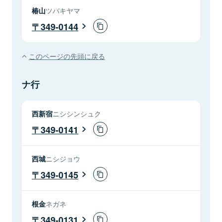
椿山
ツバキヤマ
349-0144
このページの先頭に戻る
ナ行
西新宿
ニシシンシュク
349-0141
西城
ニシジョウ
349-0145
根金
ネガネ
349-0131