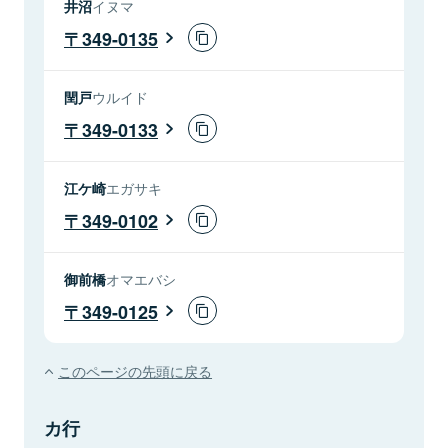
井沼
イヌマ
349-0135
閏戸
ウルイド
349-0133
江ケ崎
エガサキ
349-0102
御前橋
オマエバシ
349-0125
このページの先頭に戻る
カ行