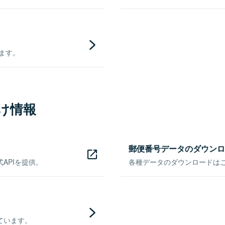
きます。
け情報
郵便番号データのダウンロ
APIを提供。
各種データのダウンロードはこち
ています。