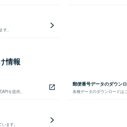
きます。
け情報
郵便番号データのダウンロ
APIを提供。
各種データのダウンロードはこち
ています。