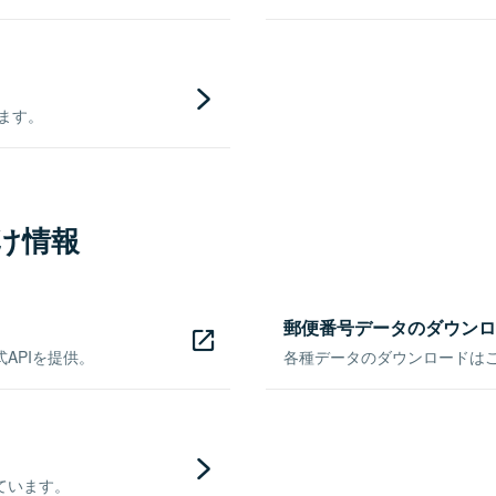
きます。
け情報
郵便番号データのダウンロ
APIを提供。
各種データのダウンロードはこち
ています。