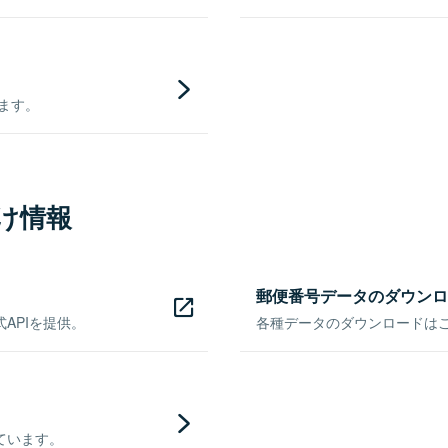
きます。
け情報
郵便番号データのダウンロ
APIを提供。
各種データのダウンロードはこち
ています。