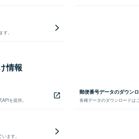
きます。
け情報
郵便番号データのダウンロ
APIを提供。
各種データのダウンロードはこち
ています。