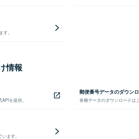
きます。
け情報
郵便番号データのダウンロ
APIを提供。
各種データのダウンロードはこち
ています。