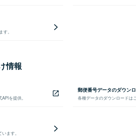
きます。
け情報
郵便番号データのダウンロ
APIを提供。
各種データのダウンロードはこち
ています。