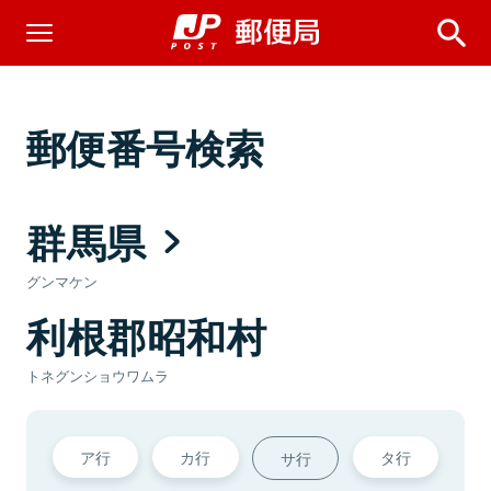
郵便番号検索
群馬県
グンマケン
利根郡昭和村
トネグンショウワムラ
ア行
カ行
タ行
サ行