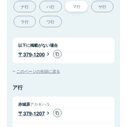
マ行
ナ行
ハ行
ヤ行
ラ行
ワ行
以下に掲載がない場合
379-1200
このページの先頭に戻る
ア行
赤城原
アカギハラ
379-1207