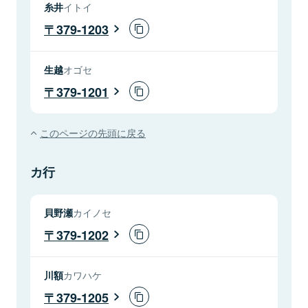
糸井
イトイ
379-1203
生越
オゴセ
379-1201
このページの先頭に戻る
カ行
貝野瀬
カイノセ
379-1202
川額
カワハケ
379-1205