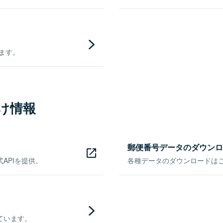
きます。
け情報
郵便番号データのダウンロ
APIを提供。
各種データのダウンロードはこち
ています。