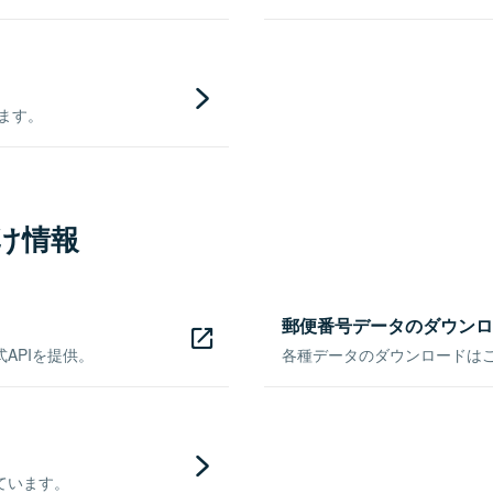
きます。
け情報
郵便番号データのダウンロ
APIを提供。
各種データのダウンロードはこち
ています。