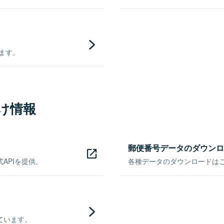
きます。
け情報
郵便番号データのダウンロ
APIを提供。
各種データのダウンロードはこち
ています。