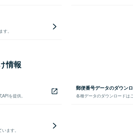
きます。
け情報
郵便番号データのダウンロ
APIを提供。
各種データのダウンロードはこち
ています。