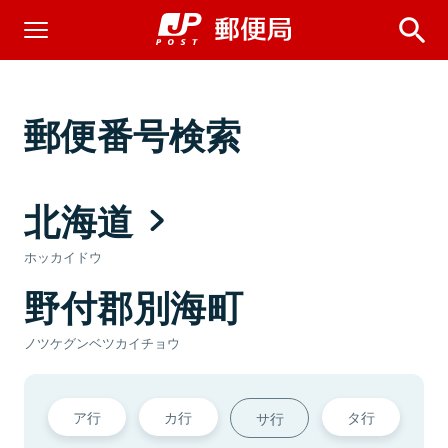
郵便番号検索
北海道
ホッカイドウ
野付郡別海町
ノツケグンベツカイチョウ
ア行
カ行
タ行
サ行