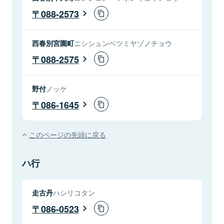
088-2573
西春別宮園町
ニシシュンベツミヤゾノチョウ
088-2575
野付
ノッケ
086-1645
このページの先頭に戻る
ハ行
走古丹
ハシリコタン
086-0523