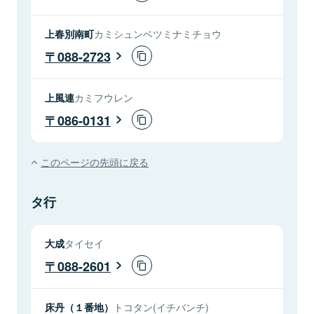
上春別南町
カミシュンベツミナミチョウ
088-2723
上風連
カミフウレン
086-0131
このページの先頭に戻る
タ行
大成
タイセイ
088-2601
床丹（１番地）
トコタン(イチバンチ)