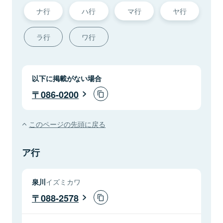
ナ行
ハ行
マ行
ヤ行
ラ行
ワ行
以下に掲載がない場合
086-0200
このページの先頭に戻る
ア行
泉川
イズミカワ
088-2578