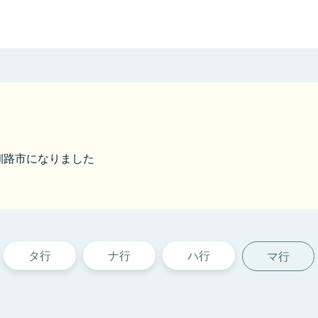
ら釧路市になりました
タ行
ナ行
ハ行
マ行