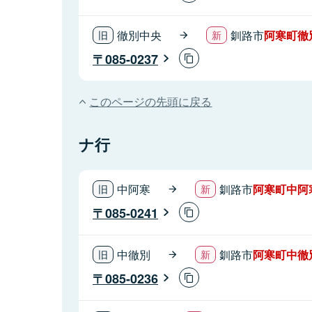
徹別中央
釧路市
阿寒町徹
085-0237
このページの先頭に戻る
ナ行
中阿寒
釧路市
阿寒町中阿
085-0241
中徹別
釧路市
阿寒町中徹
085-0236