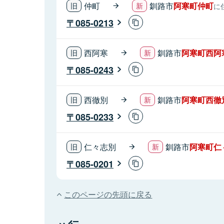
仲町
釧路市
阿寒町仲町
に
085-0213
西阿寒
釧路市
阿寒町西阿
085-0243
西徹別
釧路市
阿寒町西徹
085-0233
仁々志別
釧路市
阿寒町仁
085-0201
このページの先頭に戻る