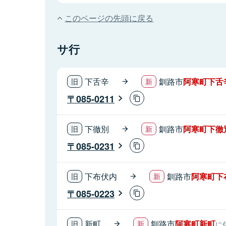
このページの先頭に戻る
サ行
下舌辛
釧路市
阿寒町下舌
085-0211
下徹別
釧路市
阿寒町下徹
085-0231
下布伏内
釧路市
阿寒町下
085-0223
新町
釧路市
阿寒町新町
に