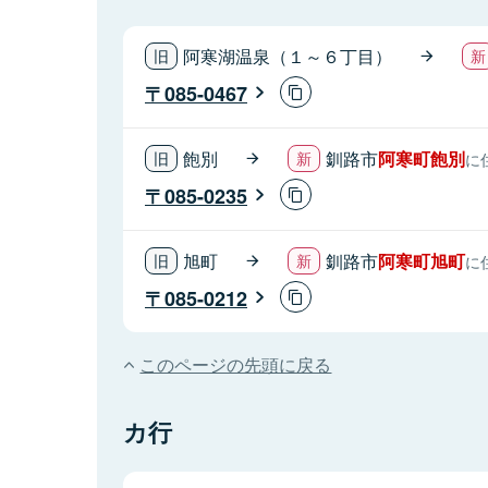
阿寒湖温泉（１～６丁目）
085-0467
飽別
釧路市
阿寒町飽別
に
085-0235
旭町
釧路市
阿寒町旭町
に
085-0212
このページの先頭に戻る
カ行