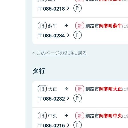
085-0218
蘇牛
釧路市
阿寒町蘇牛
に
085-0234
このページの先頭に戻る
タ行
大正
釧路市
阿寒町大正
に
085-0232
中央
釧路市
阿寒町中央
に
085-0215