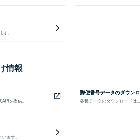
きます。
け情報
郵便番号データのダウンロ
APIを提供。
各種データのダウンロードはこち
ています。