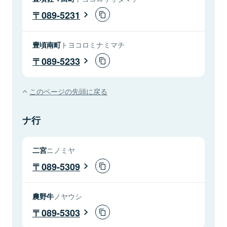
089-5231
豊頃南町
トヨコロミナミマチ
089-5233
このページの先頭に戻る
ナ行
二宮
ニノミヤ
089-5309
農野牛
ノヤウシ
089-5303