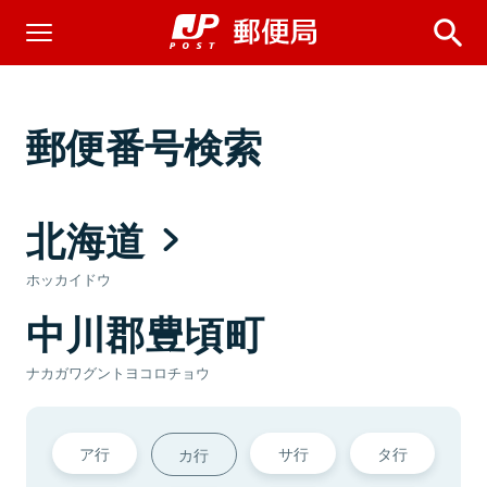
郵便番号検索
北海道
ホッカイドウ
中川郡豊頃町
ナカガワグントヨコロチョウ
ア行
サ行
タ行
カ行