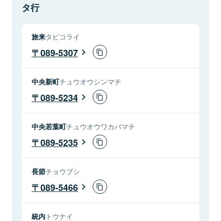
タ行
旅来
タビコライ
089-5307
中央新町
チュウオウシンマチ
089-5234
中央若葉町
チュウオウワカバマチ
089-5235
長節
チョウブシ
089-5466
統内
トウナイ