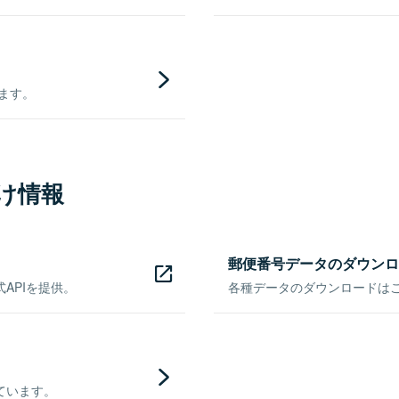
きます。
け情報
郵便番号データのダウンロ
APIを提供。
各種データのダウンロードはこち
ています。