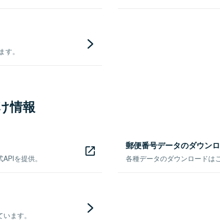
きます。
け情報
郵便番号データのダウンロ
APIを提供。
各種データのダウンロードはこち
ています。