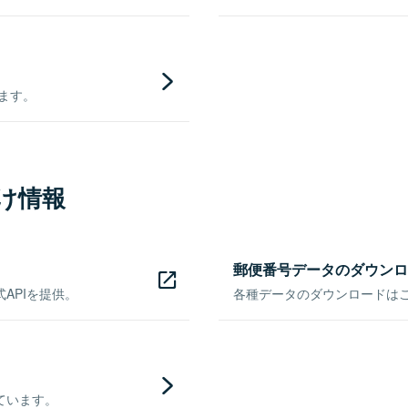
きます。
け情報
郵便番号データのダウンロ
APIを提供。
各種データのダウンロードはこち
ています。