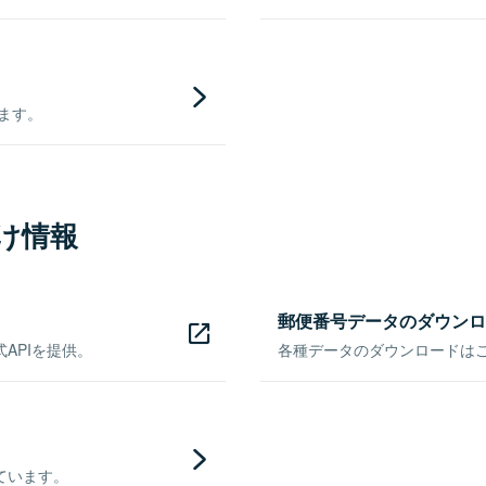
きます。
け情報
郵便番号データのダウンロ
APIを提供。
各種データのダウンロードはこち
ています。